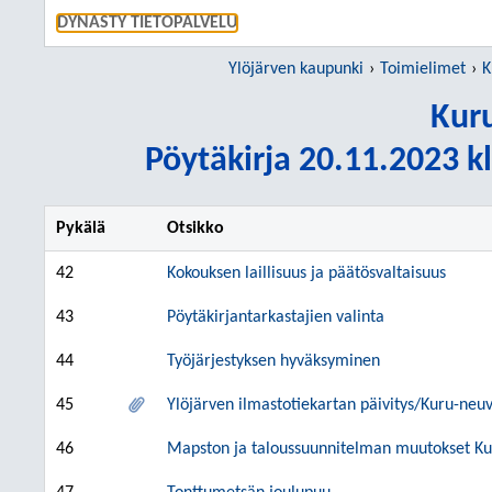
SIIRRY S
DYNASTY TIETOPALVELU
Ylöjärven kaupunki
Toimielimet
K
Kur
Pöytäkirja 20.11.2023 kl
Pykälä
Otsikko
42
Kokouksen laillisuus ja päätösvaltaisuus
43
Pöytäkirjantarkastajien valinta
44
Työjärjestyksen hyväksyminen
45
Ylöjärven ilmastotiekartan päivitys/Kuru-neu
46
Mapston ja taloussuunnitelman muutokset Ku