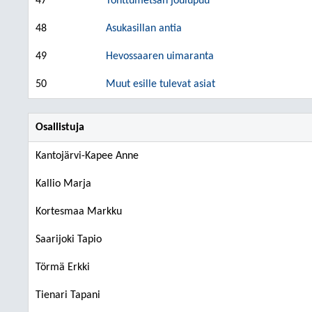
47
Tonttumetsän joulupuu
48
Asukasillan antia
49
Hevossaaren uimaranta
50
Muut esille tulevat asiat
Osallistuja
Kantojärvi-Kapee Anne
Kallio Marja
Kortesmaa Markku
Saarijoki Tapio
Törmä Erkki
Tienari Tapani