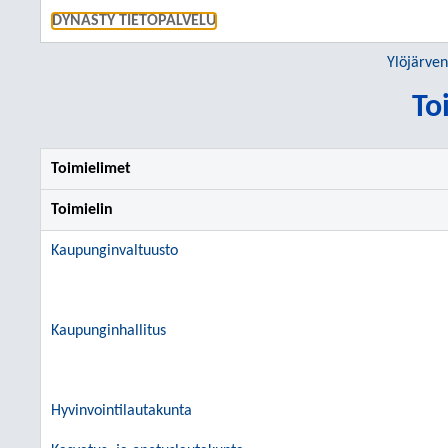
SIIRRY S
DYNASTY TIETOPALVELU
Ylöjärve
To
Toimielimet
Toimielin
Kaupunginvaltuusto
Kaupunginhallitus
Hyvinvointilautakunta